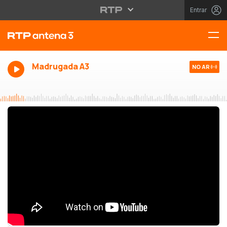
Entrar
Madrugada A3
NO AR