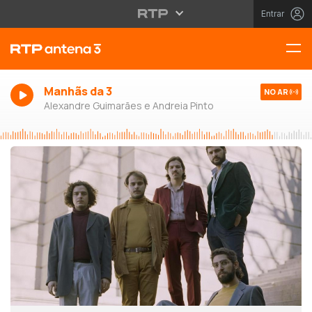
Entrar
Manhãs da 3
NO AR
Alexandre Guimarães e Andreia Pinto