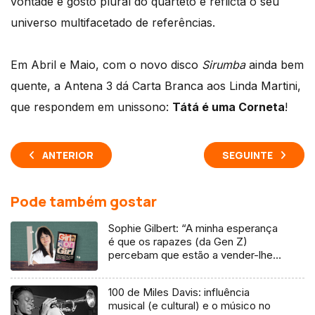
vontade e gosto plural do quarteto e reflicta o seu
universo multifacetado de referências.
Em Abril e Maio, com o novo disco
Sirumba
ainda bem
quente, a Antena 3 dá Carta Branca aos Linda Martini,
que respondem em unissono:
Tátá é uma Corneta
!
ANTERIOR
SEGUINTE
Pode também gostar
Sophie Gilbert: “A minha esperança
é que os rapazes (da Gen Z)
percebam que estão a vender-lhes
uma mentira”
100 de Miles Davis: influência
musical (e cultural) e o músico no