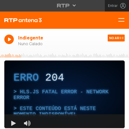
Entrar
Indiegente
NO AR
Nuno Calado