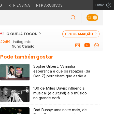
G
RTP ENSINA
RTP ARQUIVOS
Entrar
O QUE JÁ TOCOU
PROGRAMAÇÃO
22:59
Indiegente
Nuno Calado
Pode também gostar
Sophie Gilbert: “A minha
esperança é que os rapazes (da
Gen Z) percebam que estão a
vender-lhes uma mentira”
100 de Miles Davis: influência
musical (e cultural) e o músico
no grande ecrã
Bad Bunny: uma noite mais, de