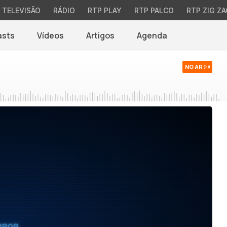
TELEVISÃO
RÁDIO
RTP PLAY
RTP PALCO
RTP ZIG ZA
asts
Vídeos
Artigos
Agenda
NO AR