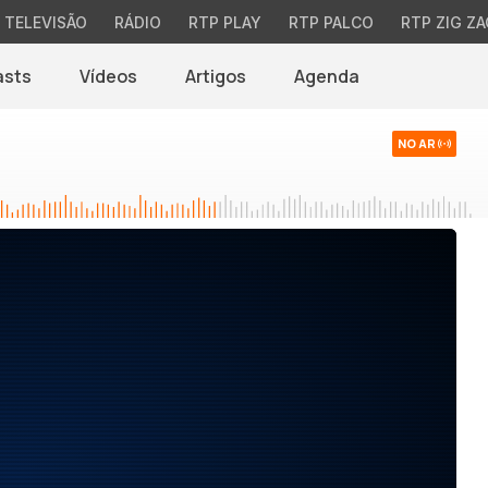
TELEVISÃO
RÁDIO
RTP PLAY
RTP PALCO
RTP ZIG ZA
asts
Vídeos
Artigos
Agenda
NO AR