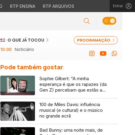
G
RTP ENSINA
RTP ARQUIVOS
Entrar
O QUE JÁ TOCOU
PROGRAMAÇÃO
10:00
Noticiário
Pode também gostar
Sophie Gilbert: “A minha
esperança é que os rapazes (da
Gen Z) percebam que estão a
vender-lhes uma mentira”
100 de Miles Davis: influência
musical (e cultural) e o músico
no grande ecrã
Bad Bunny: uma noite mais, de