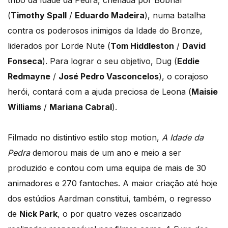
tribo da Idade da Pedra, chefiada por Bobnar
(
Timothy Spall
/
Eduardo Madeira
), numa batalha
contra os poderosos inimigos da Idade do Bronze,
liderados por Lorde Nute (
Tom Hiddleston
/
David
Fonseca
). Para lograr o seu objetivo, Dug (
Eddie
Redmayne
/
José Pedro Vasconcelos
), o corajoso
herói, contará com a ajuda preciosa de Leona (
Maisie
Williams
/
Mariana Cabral
).
Filmado no distintivo estilo stop motion,
A Idade da
Pedra
demorou mais de um ano e meio a ser
produzido e contou com uma equipa de mais de 30
animadores e 270 fantoches. A maior criação até hoje
dos estúdios Aardman constitui, também, o regresso
de
Nick Park
, o por quatro vezes oscarizado