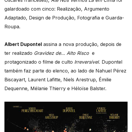
Óscares franceses),
Até Nos Vermos Lá em Cima
foi
galardoado com cinco: Realização, Argumento
Adaptado, Design de Produção, Fotografia e Guarda-
Roupa.
Albert Dupontel
assina a nova produção, depois de
ter realizado
Gravidez de… Alto Risco
e
protagonizado o filme de culto
Irreversível.
Dupontel
também faz parte do elenco, ao lado de Nahuel Pérez
Biscayart, Laurent Lafitte, Niels Arestrup, Émilie
Dequenne, Mélanie Thierry e Héloïse Balster.