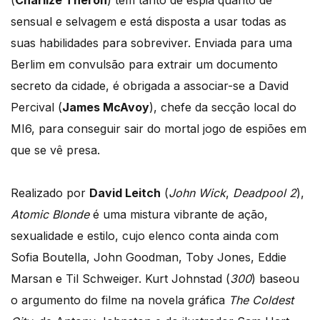
(
Charlize Theron
) tem tanto de espia quanto de
sensual e selvagem e está disposta a usar todas as
suas habilidades para sobreviver. Enviada para uma
Berlim em convulsão para extrair um documento
secreto da cidade, é obrigada a associar-se a David
Percival (
James McAvoy
), chefe da secção local do
MI6, para conseguir sair do mortal jogo de espiões em
que se vê presa.
Realizado por
David Leitch
(
John Wick
,
Deadpool 2
),
Atomic Blonde
é uma mistura vibrante de ação,
sexualidade e estilo, cujo elenco conta ainda com
Sofia Boutella, John Goodman, Toby Jones, Eddie
Marsan e Til Schweiger. Kurt Johnstad (
300
) baseou
o argumento do filme na novela gráfica
The Coldest