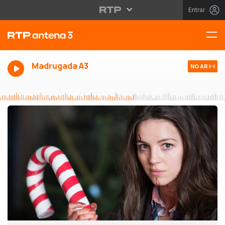
Entrar
Madrugada A3
NO AR