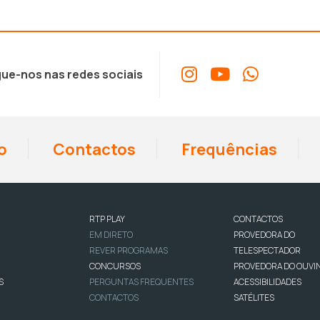
ue-nos nas redes sociais
o
Contactos
Frequências
RTP PLAY
CONTACTOS
EM DIRETO
PROVEDORA DO
REVER PROGRAMAS
TELESPECTADOR
CONCURSOS
PROVEDORA DO OUVI
S
PERGUNTAS FREQUENTES
ACESSIBILIDADES
CONTACTOS
SATÉLITES