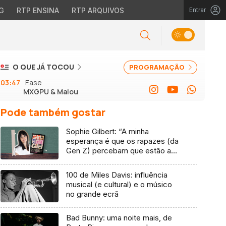
G
RTP ENSINA
RTP ARQUIVOS
Entrar
O QUE JÁ TOCOU
PROGRAMAÇÃO
03:47
Ease
MXGPU & Malou
Pode também gostar
Sophie Gilbert: “A minha
esperança é que os rapazes (da
Gen Z) percebam que estão a
vender-lhes uma mentira”
100 de Miles Davis: influência
musical (e cultural) e o músico
no grande ecrã
Bad Bunny: uma noite mais, de