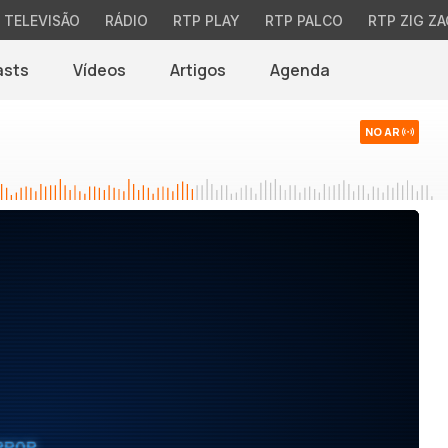
TELEVISÃO
RÁDIO
RTP PLAY
RTP PALCO
RTP ZIG ZA
asts
Vídeos
Artigos
Agenda
NO AR