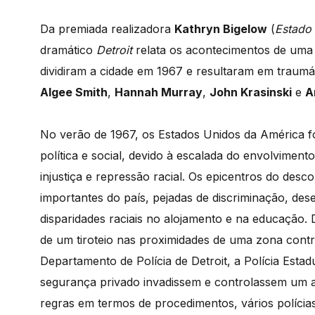
Da premiada realizadora
Kathryn Bigelow
(
Estado
dramático
Detroit
relata os acontecimentos de uma 
dividiram a cidade em 1967 e resultaram em traum
Algee Smith
,
Hannah Murray
,
John Krasinski
e
A
No verão de 1967, os Estados Unidos da América f
política e social, devido à escalada do envolviment
injustiça e repressão racial. Os epicentros do desc
importantes do país, pejadas de discriminação, d
disparidades raciais no alojamento e na educação. D
de um tiroteio nas proximidades de uma zona cont
Departamento de Polícia de Detroit, a Polícia Est
segurança privado invadissem e controlassem um a
regras em termos de procedimentos, vários polícia