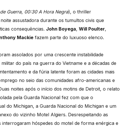
 de Guerra
,
00:30 A Hora Negra
), o thriller
noite assustadora durante os tumultos civis que
áticas consequências.
John Boyega
,
Will Poulter
,
nthony Mackie
fazem parte do luxuoso elenco.
oram assolados por uma crescente instabilidade
o militar do país na guerra do Vietname e a décadas de
ontentamento e da fúria latente foram as cidades mais
esemprego no seio das comunidades afro-americanas e
uas noites após o início dos motins de Detroit, o relato
rolada pela Guarda Nacional fez com que o
adual do Michigan, a Guarda Nacional do Michigan e um
nexo do vizinho Motel Algiers. Desrespeitando as
s interrogaram hóspedes do motel de forma enérgica e