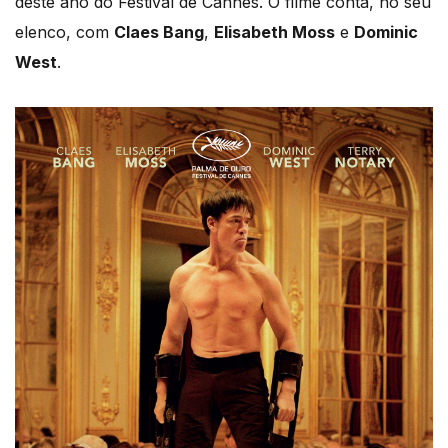
deste ano do Festival de Cannes. O filme conta, no seu
elenco, com
Claes Bang
,
Elisabeth Moss
e
Dominic
West
.