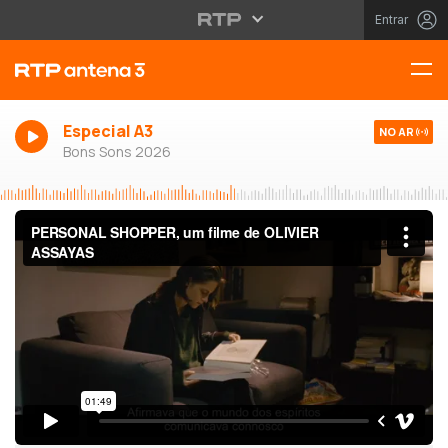
Entrar
Especial A3
NO AR
Bons Sons 2026