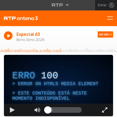
Entrar
Especial A3
NO AR
Bons Sons 2026
ERRO
100
ERROR ON HTML5 MEDIA ELEMENT
ESTE CONTEÚDO ESTÁ NESTE
MOMENTO INDISPONÍVEL