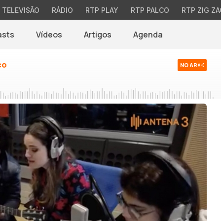
TELEVISÃO
RÁDIO
RTP PLAY
RTP PALCO
RTP ZIG ZA
asts
Vídeos
Artigos
Agenda
co
NO AR