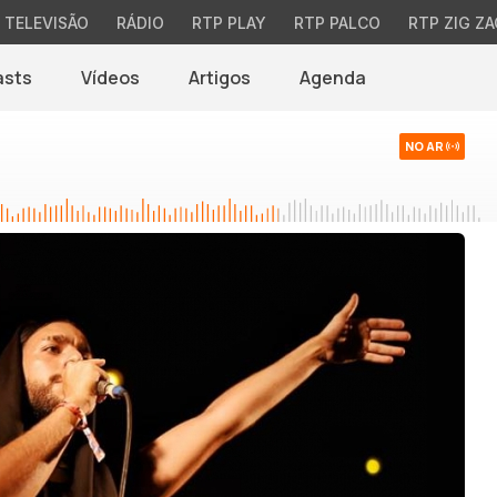
TELEVISÃO
RÁDIO
RTP PLAY
RTP PALCO
RTP ZIG ZA
asts
Vídeos
Artigos
Agenda
NO AR