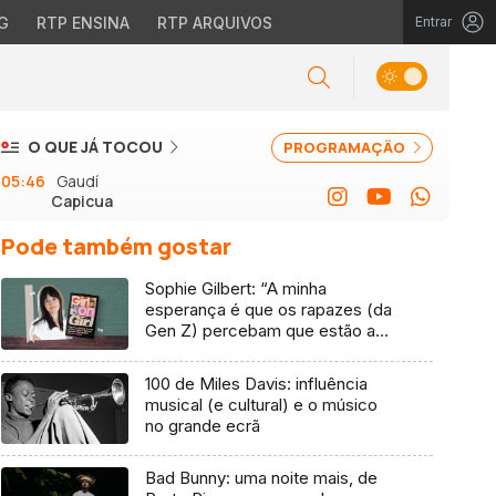
G
RTP ENSINA
RTP ARQUIVOS
Entrar
O QUE JÁ TOCOU
PROGRAMAÇÃO
05:46
Gaudí
Capicua
Pode também gostar
Sophie Gilbert: “A minha
esperança é que os rapazes (da
Gen Z) percebam que estão a
vender-lhes uma mentira”
100 de Miles Davis: influência
musical (e cultural) e o músico
no grande ecrã
Bad Bunny: uma noite mais, de