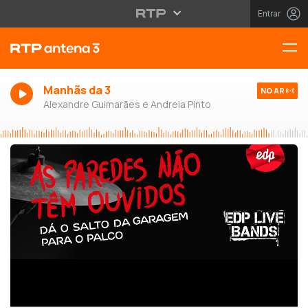
Entrar
Manhãs da 3
NO AR
Alexandre Guimarães e Andreia Pinto