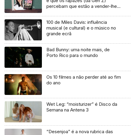
é que os rapazes (da Gen Z)
percebam que estão a vender-lhes
uma mentira”
100 de Miles Davis: influência
musical (e cultural) e o músico no
grande ecrã
Bad Bunny: uma noite mais, de
Porto Rico para o mundo
Os 10 filmes a não perder até ao fim
do ano
Wet Leg: “moisturizer” é Disco da
Semana na Antena 3
“Desenjoa” é a nova rubrica das