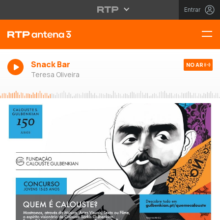
Entrar
Snack Bar
NO AR
Teresa Oliveira