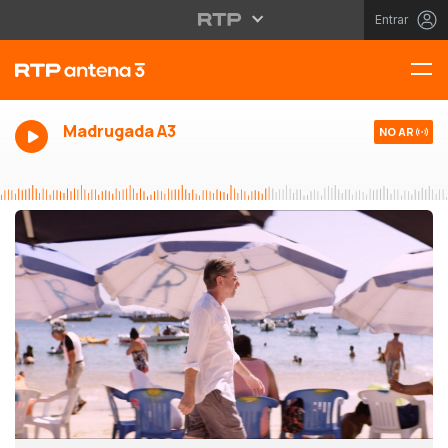
Entrar
Madrugada A3
NO AR