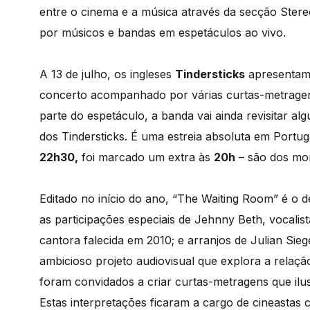
entre o cinema e a música através da secção Ster
por músicos e bandas em espetáculos ao vivo.
A 13 de julho, os ingleses
Tindersticks
apresentam,
concerto acompanhado por várias curtas-metragen
parte do espetáculo, a banda vai ainda revisitar a
dos Tindersticks. É uma estreia absoluta em Portug
22h30,
foi marcado um extra às
20h
– são dos mom
Editado no início do ano, “The Waiting Room” é o 
as participações especiais de Jehnny Beth, vocalis
cantora falecida em 2010; e arranjos de Julian Si
ambicioso projeto audiovisual que explora a relaçã
foram convidados a criar curtas-metragens que ilu
Estas interpretações ficaram a cargo de cineastas 