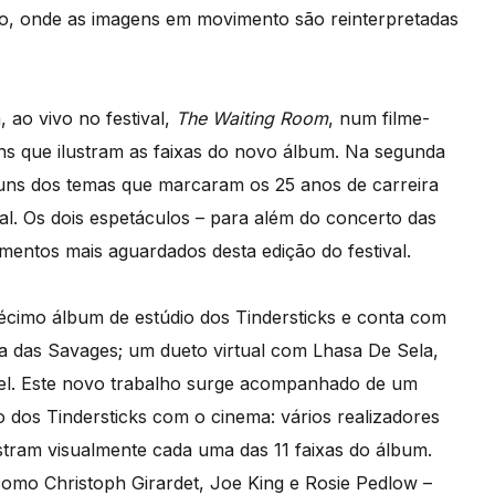
eo, onde as imagens em movimento são reinterpretadas
 ao vivo no festival,
The Waiting Room
, num filme-
s que ilustram as faixas do novo álbum. Na segunda
lguns dos temas que marcaram os 25 anos de carreira
al. Os dois espetáculos – para além do concerto das
entos mais aguardados desta edição do festival.
décimo álbum de estúdio dos Tindersticks e conta com
ta das Savages; um dueto virtual com Lhasa De Sela,
egel. Este novo trabalho surge acompanhado de um
o dos Tindersticks com o cinema: vários realizadores
stram visualmente cada uma das 11 faixas do álbum.
como Christoph Girardet, Joe King e Rosie Pedlow –