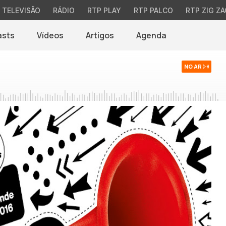
TELEVISÃO
RÁDIO
RTP PLAY
RTP PALCO
RTP ZIG ZA
asts
Vídeos
Artigos
Agenda
NO AR