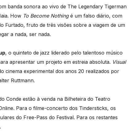
 com banda sonora ao vivo de The Legendary Tigerman
Maia. How
To Become Nothing
é um falso diário, com
o Furtado, fruto de três visões sobre a viagem de um
gar a nada, ser nada.
up
, o quinteto de jazz liderado pelo talentoso músico
 para apresentar um projeto em estreia absoluta.
Visual
do cinema experimental dos anos 20 realizados por
lter Ruttmann.
 do Conde estão à venda na Bilheteira do Teatro
Online. Para o filme-concerto dos Tindersticks, os
lares do Free-Pass do Festival. Para os restantes
.