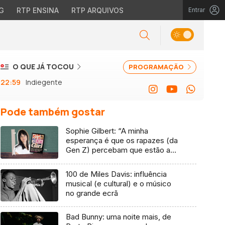
G
RTP ENSINA
RTP ARQUIVOS
Entrar
O QUE JÁ TOCOU
PROGRAMAÇÃO
22:59
Indiegente
Pode também gostar
Sophie Gilbert: “A minha
esperança é que os rapazes (da
Gen Z) percebam que estão a
vender-lhes uma mentira”
100 de Miles Davis: influência
musical (e cultural) e o músico
no grande ecrã
Bad Bunny: uma noite mais, de