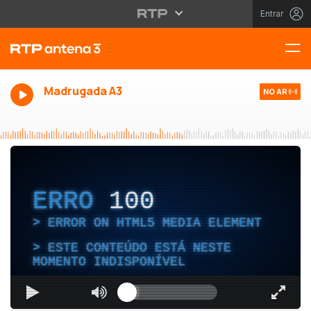
Entrar
Madrugada A3
NO AR
ERRO
100
ERROR ON HTML5 MEDIA ELEMENT
ESTE CONTEÚDO ESTÁ NESTE
MOMENTO INDISPONÍVEL