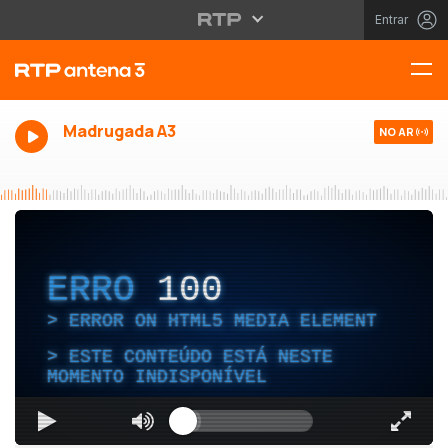
Entrar
Madrugada A3
NO AR
ERRO
100
ERROR ON HTML5 MEDIA ELEMENT
ESTE CONTEÚDO ESTÁ NESTE
MOMENTO INDISPONÍVEL