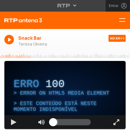
Entrar
Snack Bar
NO AR
Teresa Oliveira
ERRO
100
ERROR ON HTML5 MEDIA ELEMENT
ESTE CONTEÚDO ESTÁ NESTE
MOMENTO INDISPONÍVEL