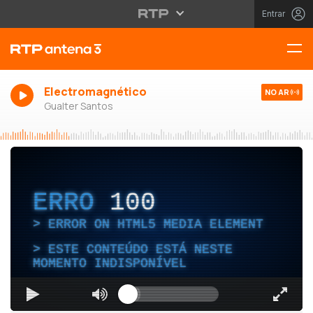
Entrar
Electromagnético
NO AR
Gualter Santos
ERRO
100
ERROR ON HTML5 MEDIA ELEMENT
ESTE CONTEÚDO ESTÁ NESTE
MOMENTO INDISPONÍVEL