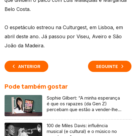
que dividem o palco com Luís Malaquias e Margarida
Belo Costa.
O espetáculo estreou na Culturgest, em Lisboa, em
abril deste ano. Já passou por Viseu, Aveiro e São
João da Madeira.
ANTERIOR
SEGUINTE
Pode também gostar
Sophie Gilbert: “A minha esperança
é que os rapazes (da Gen Z)
percebam que estão a vender-lhes
uma mentira”
100 de Miles Davis: influência
musical (e cultural) e o músico no