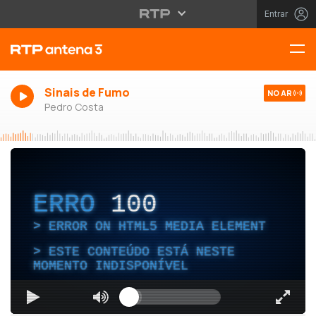
Entrar
Sinais de Fumo
NO AR
Pedro Costa
ERRO
100
ERROR ON HTML5 MEDIA ELEMENT
ESTE CONTEÚDO ESTÁ NESTE
MOMENTO INDISPONÍVEL