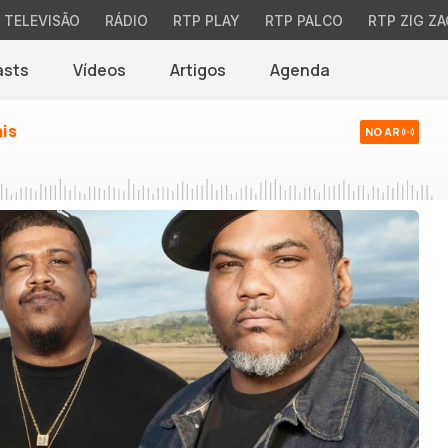
TELEVISÃO
RÁDIO
RTP PLAY
RTP PALCO
RTP ZIG ZA
asts
Vídeos
Artigos
Agenda
ais
NO AR