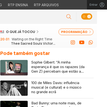
G
RTP ENSINA
RTP ARQUIVOS
Entrar
O QUE JÁ TOCOU
PROGRAMAÇÃO
20:01
Waiting on the Right Time
Thee Sacred Souls Victor
Axelrod
Pode também gostar
Sophie Gilbert: “A minha
esperança é que os rapazes (da
Gen Z) percebam que estão a
vender-lhes uma mentira”
100 de Miles Davis: influência
musical (e cultural) e o músico
no grande ecrã
Bad Bunny: uma noite mais, de