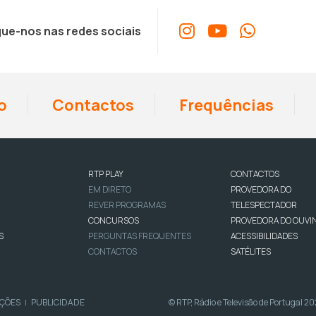
ue-nos nas redes sociais
o
Contactos
Frequências
RTP PLAY
CONTACTOS
EM DIRETO
PROVEDORA DO
REVER PROGRAMAS
TELESPECTADOR
CONCURSOS
PROVEDORA DO OUVI
S
PERGUNTAS FREQUENTES
ACESSIBILIDADES
CONTACTOS
SATÉLITES
IÇÕES
PUBLICIDADE
© RTP, Rádio e Televisão de Portugal 2
|