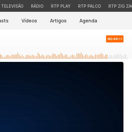
TELEVISÃO
RÁDIO
RTP PLAY
RTP PALCO
RTP ZIG ZA
asts
Vídeos
Artigos
Agenda
NO AR