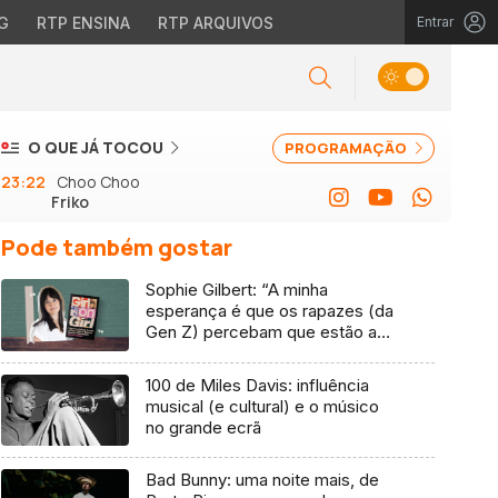
G
RTP ENSINA
RTP ARQUIVOS
Entrar
O QUE JÁ TOCOU
PROGRAMAÇÃO
23:22
Choo Choo
Friko
Pode também gostar
Sophie Gilbert: “A minha
esperança é que os rapazes (da
Gen Z) percebam que estão a
vender-lhes uma mentira”
100 de Miles Davis: influência
musical (e cultural) e o músico
no grande ecrã
Bad Bunny: uma noite mais, de