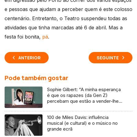
em digressão pelo Porto ao correr dos vários espaços
e pessoas que ajudam a perceber quem é este colosso
centenário. Entretanto, o Teatro suspendeu todas as
atividades que tinha marcadas até 6 de abril. Mas a
festa foi bonita,
pá
.
ANTERIOR
SEGUINTE
Pode também gostar
Sophie Gilbert: “A minha esperança
é que os rapazes (da Gen Z)
percebam que estão a vender-lhes
uma mentira”
100 de Miles Davis: influência
musical (e cultural) e o músico no
grande ecrã