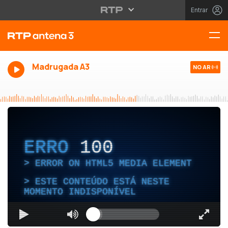
Entrar
Madrugada A3
NO AR
ERRO
100
ERROR ON HTML5 MEDIA ELEMENT
ESTE CONTEÚDO ESTÁ NESTE
MOMENTO INDISPONÍVEL