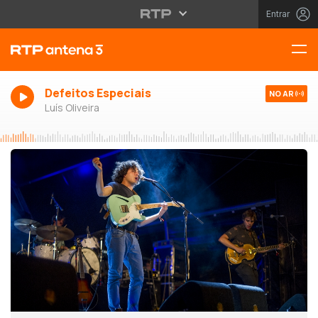
Entrar
Defeitos Especiais
NO AR
Luís Oliveira