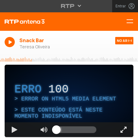
Entrar
Snack Bar
NO AR
Teresa Oliveira
ERRO
100
ERROR ON HTML5 MEDIA ELEMENT
ESTE CONTEÚDO ESTÁ NESTE
MOMENTO INDISPONÍVEL