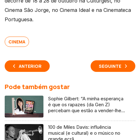
decorre de 18 a 28 de outubro na Culturgest, no
Cinema São Jorge, no Cinema Ideal e na Cinemateca
Portuguesa.
CINEMA
ANTERIOR
SEGUINTE
Pode também gostar
Sophie Gilbert: “A minha esperança
é que os rapazes (da Gen Z)
percebam que estão a vender-lhes
uma mentira”
100 de Miles Davis: influência
musical (e cultural) e o músico no
grande ecrã