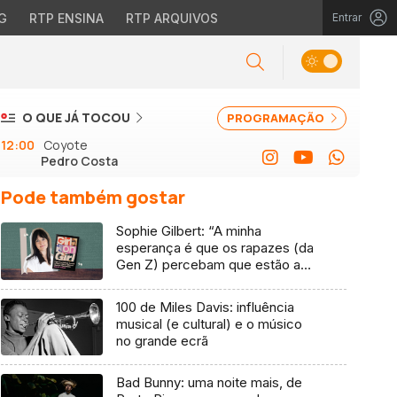
G
RTP ENSINA
RTP ARQUIVOS
Entrar
O QUE JÁ TOCOU
PROGRAMAÇÃO
12:00
Coyote
Pedro Costa
Pode também gostar
Sophie Gilbert: “A minha
esperança é que os rapazes (da
Gen Z) percebam que estão a
vender-lhes uma mentira”
100 de Miles Davis: influência
musical (e cultural) e o músico
no grande ecrã
Bad Bunny: uma noite mais, de