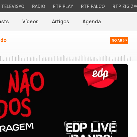
TELEVISÃO
RÁDIO
RTP PLAY
RTP PALCO
RTP ZIG ZA
asts
Vídeos
Artigos
Agenda
ndo
NO AR