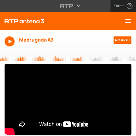
Entrar
Madrugada A3
NO AR