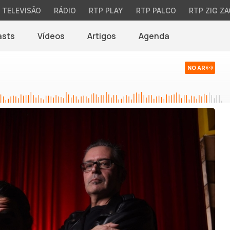
TELEVISÃO
RÁDIO
RTP PLAY
RTP PALCO
RTP ZIG ZA
asts
Vídeos
Artigos
Agenda
NO AR