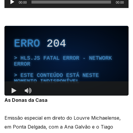
Reprodutor
00:00
00:00
de
áudio
As Donas da Casa
Emissão especial em direto do Louvre Michaelense,
em Ponta Delgada, com a Ana Galvão e o Tiago