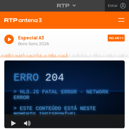
Entrar
Especial A3
NO AR
Bons Sons 2026