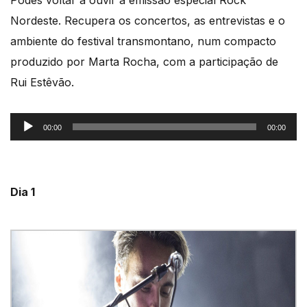
Podes voltar a ouvir a emissão especial Rock
Nordeste. Recupera os concertos, as entrevistas e o
ambiente do festival transmontano, num compacto
produzido por Marta Rocha, com a participação de
Rui Estêvão.
Reprodutor
00:00
00:00
de
áudio
Dia 1