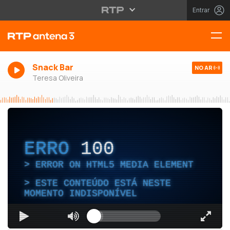
Entrar
Snack Bar
NO AR
Teresa Oliveira
ERRO
100
ERROR ON HTML5 MEDIA ELEMENT
ESTE CONTEÚDO ESTÁ NESTE
MOMENTO INDISPONÍVEL