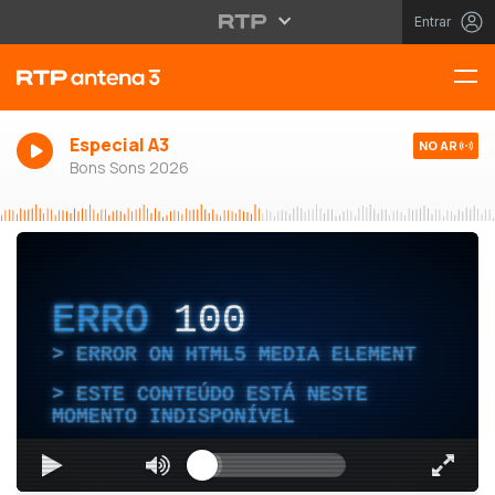
Entrar
Especial A3
NO AR
Bons Sons 2026
ERRO
100
ERROR ON HTML5 MEDIA ELEMENT
ESTE CONTEÚDO ESTÁ NESTE
MOMENTO INDISPONÍVEL