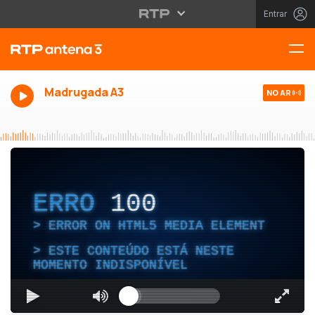
Entrar
Madrugada A3
NO AR
ERRO
100
ERROR ON HTML5 MEDIA ELEMENT
ESTE CONTEÚDO ESTÁ NESTE
MOMENTO INDISPONÍVEL