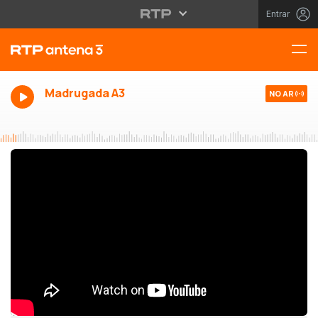
Entrar
Madrugada A3
NO AR