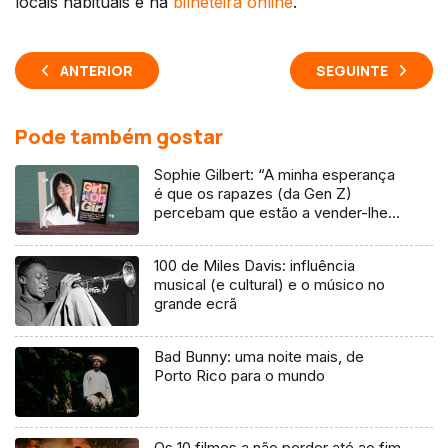
locais habituais e na
bilheteira online
.
ANTERIOR
SEGUINTE
Pode também gostar
Sophie Gilbert: “A minha esperança
é que os rapazes (da Gen Z)
percebam que estão a vender-lhes
uma mentira”
100 de Miles Davis: influência
musical (e cultural) e o músico no
grande ecrã
Bad Bunny: uma noite mais, de
Porto Rico para o mundo
Os 10 filmes a não perder até ao fim