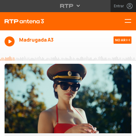
Entrar
Madrugada A3
NO AR