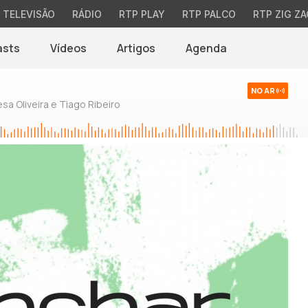
TELEVISÃO
RÁDIO
RTP PLAY
RTP PALCO
RTP ZIG ZA
asts
Vídeos
Artigos
Agenda
NO AR
sa Oliveira e Tiago Ribeiro