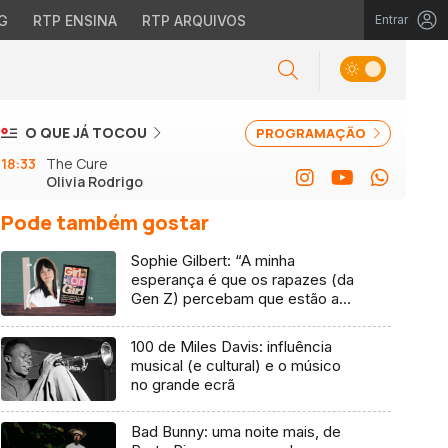
G
RTP ENSINA
RTP ARQUIVOS
Entrar
O QUE JÁ TOCOU
PROGRAMAÇÃO
18:33
The Cure
Olivia Rodrigo
Pode também gostar
Sophie Gilbert: “A minha
esperança é que os rapazes (da
Gen Z) percebam que estão a
vender-lhes uma mentira”
100 de Miles Davis: influência
musical (e cultural) e o músico
no grande ecrã
Bad Bunny: uma noite mais, de