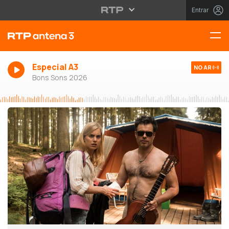
Entrar
Especial A3
NO AR
Bons Sons 2026