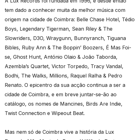
A Lux Records foi fundada em 1996, e desde então
tem dado a conhecer muita da melhor música com
origem na cidade de Coimbra: Belle Chase Hotel, Tédio
Boys, Legendary Tigerman, Sean Riley & The
Slowriders, D3O, Wraygunn, Bunnyranch, Tiguana
Bibles, Ruby Ann & The Boppin’ Boozers, É Mas Foi-
se, Ghost Hunt, António Olaio & João Taborda,
Azembla’s Quartet, Victor Torpedo, Tracy Vandal,
Bodhi, The Walks, Millions, Raquel Ralha & Pedro
Renato. O epicentro da sua acção continua a ser a
cidade de Coimbra, e em breve juntar-se-ão ao
catálogo, os nomes de Mancines, Birds Are Indie,
Twist Connection e Wipeout Beat.
Mas nem só de Coimbra vive a história da Lux