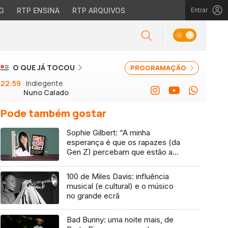
G
RTP ENSINA
RTP ARQUIVOS
Entrar
O QUE JÁ TOCOU
PROGRAMAÇÃO
22:59
Indiegente
Nuno Calado
Pode também gostar
Sophie Gilbert: “A minha
esperança é que os rapazes (da
Gen Z) percebam que estão a
vender-lhes uma mentira”
100 de Miles Davis: influência
musical (e cultural) e o músico
no grande ecrã
Bad Bunny: uma noite mais, de