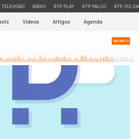
TELEVISÃO
RÁDIO
RTP PLAY
RTP PALCO
RTP ZIG ZA
asts
Vídeos
Artigos
Agenda
NO AR