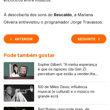
encontros entre músicos.
À descoberta dos sons do
Rescaldo
, a Mariana
Oliveira entrevistou o programador Jorge Travassos.
ANTERIOR
SEGUINTE
Pode também gostar
Sophie Gilbert: “A minha esperança
é que os rapazes (da Gen Z)
percebam que estão a vender-lhes
uma mentira”
100 de Miles Davis: influência
musical (e cultural) e o músico no
grande ecrã
Bad Bunny: uma noite mais, de