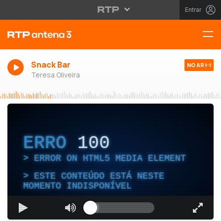
Entrar
Snack Bar
NO AR
Teresa Oliveira
ERRO
100
ERROR ON HTML5 MEDIA ELEMENT
ESTE CONTEÚDO ESTÁ NESTE
MOMENTO INDISPONÍVEL