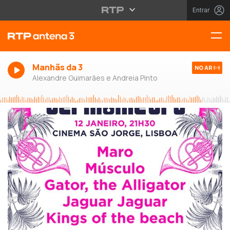
Entrar
Manhãs da 3
NO AR
Alexandre Guimarães e Andreia Pinto