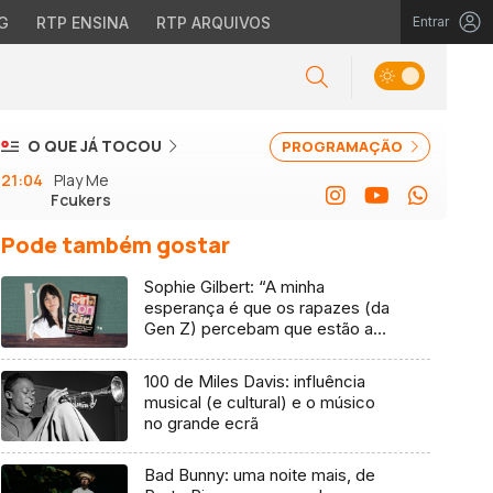
G
RTP ENSINA
RTP ARQUIVOS
Entrar
O QUE JÁ TOCOU
PROGRAMAÇÃO
21:04
Play Me
Fcukers
Pode também gostar
Sophie Gilbert: “A minha
esperança é que os rapazes (da
Gen Z) percebam que estão a
vender-lhes uma mentira”
100 de Miles Davis: influência
musical (e cultural) e o músico
no grande ecrã
Bad Bunny: uma noite mais, de