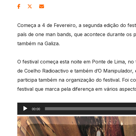
Começa a 4 de Fevereiro, a segunda edição do fest
país de one man bands, que acontece durante os p
também na Galiza.
O festival começa esta noite em Ponte de Lima, n
de Coelho Radioactivo e também d’O Manipulador, e
participa também na organização do festival. Foi c
festival que marca pela diferença em vários aspect
Reprodutor
00:00
de
áudio