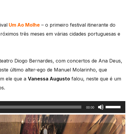
ival
Um Ao Molhe
– o primeiro festival itinerante do
róximos três meses em várias cidades portuguesas e
o teatro Diogo Bernardes, com concertos de Ana Deus,
ste último alter-ego de Manuel Molarinho, que
om ele que a
Vanessa Augusto
falou, neste que é um
os.
Use
00:00
as
setas
cima/baixo