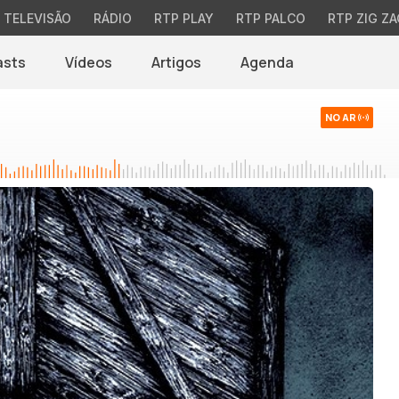
TELEVISÃO
RÁDIO
RTP PLAY
RTP PALCO
RTP ZIG ZA
asts
Vídeos
Artigos
Agenda
NO AR