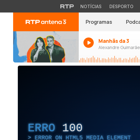
NOTÍCIAS
DESPORTO
Programas
Podc
Manhãs da 3
Alexandre Guimarães
ERRO
100
ERROR ON HTML5 MEDIA ELEMENT