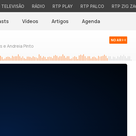
TELEVISÃO
RÁDIO
RTP PLAY
RTP PALCO
RTP ZIG ZA
asts
Vídeos
Artigos
Agenda
NO AR
 e Andreia Pinto