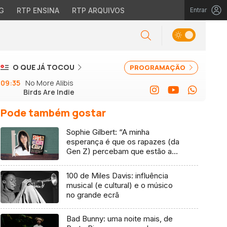
G
RTP ENSINA
RTP ARQUIVOS
Entrar
O QUE JÁ TOCOU
PROGRAMAÇÃO
09:35
No More Alibis
Birds Are Indie
Pode também gostar
Sophie Gilbert: “A minha
esperança é que os rapazes (da
Gen Z) percebam que estão a
vender-lhes uma mentira”
100 de Miles Davis: influência
musical (e cultural) e o músico
no grande ecrã
Bad Bunny: uma noite mais, de