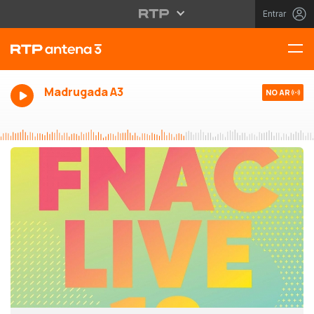
Entrar
Madrugada A3
NO AR